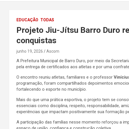
PI
EDUCAÇÃO
TODAS
Projeto Jiu-Jítsu Barro Duro re
conquistas
junho 19, 2026
Ascom
A Prefeitura Municipal de Barro Duro, por meio da Secret
pela entrega de certificados aos atletas e por uma confr
O encontro reuniu atletas, familiares e o professor
Viníciu
programação, foram compartilhados depoimentos emocionant
fortalecendo o esporte no município.
Mais do que uma prática esportiva, o projeto tem se cons
essenciais como disciplina, respeito, responsabilidade, 
experiências que impactam positivamente sua formação pe
A participação das famílias nesse momento reforçou a im
espaço de união, confiança e construção coletiva.