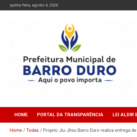
Skip
quinta-feira, agosto 6, 2026
to
content
Prefeitura Municipal de Barro Duro do Piauí – PI
Prefeitura Municipal d
HOME
PORTAL DA TRANSPARÊNCIA
LEI ALDIR
Barro Duro do Piauí –
Home
Todas
Projeto Jiu-Jítsu Barro Duro realiza entrega de