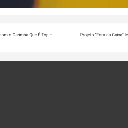
 com o Carimba Que É Top –
Projeto “Fora da Caixa” l