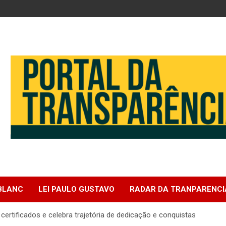
e
 BLANC
LEI PAULO GUSTAVO
RADAR DA TRANPARENCI
 certificados e celebra trajetória de dedicação e conquistas