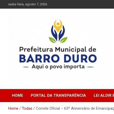
Skip
sexta-feira, agosto 7, 2026
to
content
Prefeitura Municipal de Barro Duro do Piauí – PI
Prefeitura Municipal d
HOME
PORTAL DA TRANSPARÊNCIA
LEI ALDIR
Barro Duro do Piauí –
Home
Todas
Convite Oficial – 63º Aniversário de Emancipaç