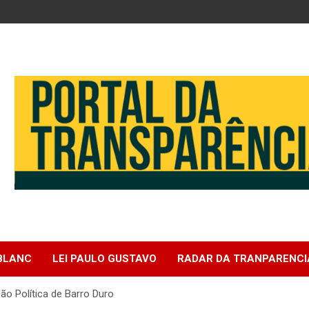
e
 BLANC
LEI PAULO GUSTAVO
RADAR DA TRANPARENCI
ão Política de Barro Duro