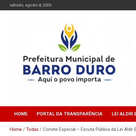
Skip
sábado, agosto 8, 2026
to
content
Prefeitura Municipal de Barro Duro do Piauí – PI
Prefeitura Municipal d
HOME
PORTAL DA TRANSPARÊNCIA
LEI ALDIR
Barro Duro do Piauí –
Home
Todas
Convite Especial – Escuta Pública da Lei Aldir 